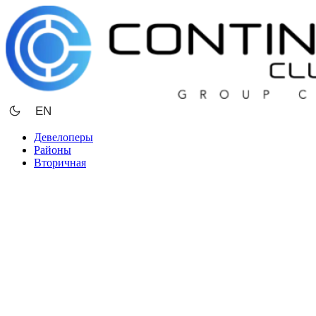
Перейти
к
содержимому
EN
Девелоперы
Районы
Вторичная