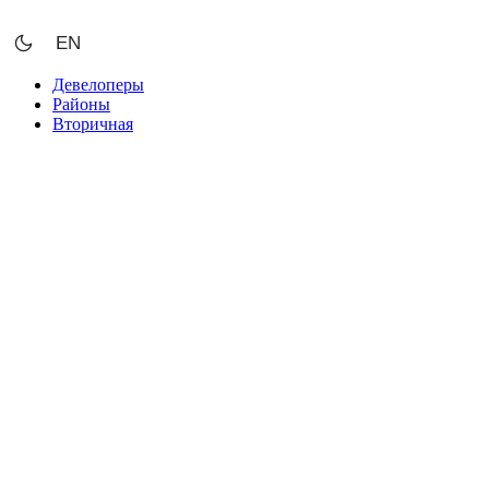
Перейти
к
EN
содержимому
Девелоперы
Районы
Вторичная