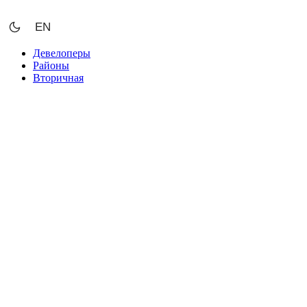
Перейти
к
EN
содержимому
Девелоперы
Районы
Вторичная