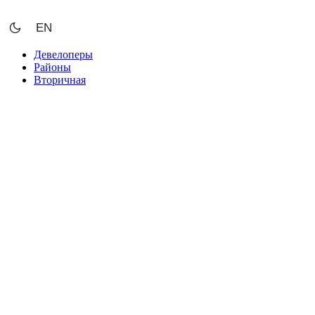
Перейти
к
EN
содержимому
Девелоперы
Районы
Вторичная