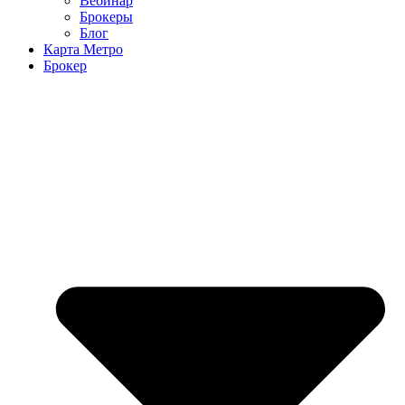
Вебинар
Брокеры
Блог
Карта Метро
Брокер