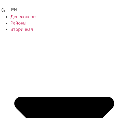
Перейти
к
EN
содержимому
Девелоперы
Районы
Вторичная