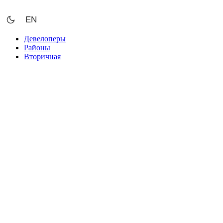
Перейти
к
EN
содержимому
Девелоперы
Районы
Вторичная