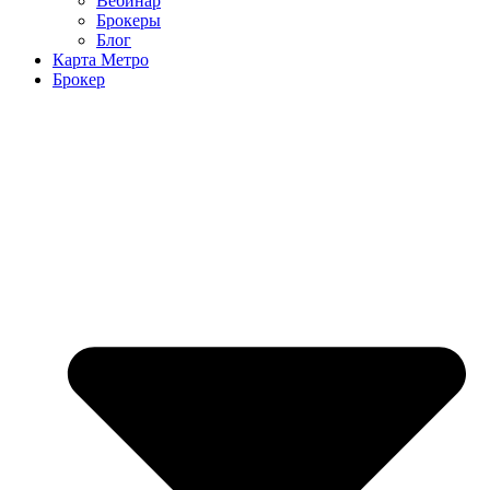
Вебинар
Брокеры
Блог
Карта Метро
Брокер