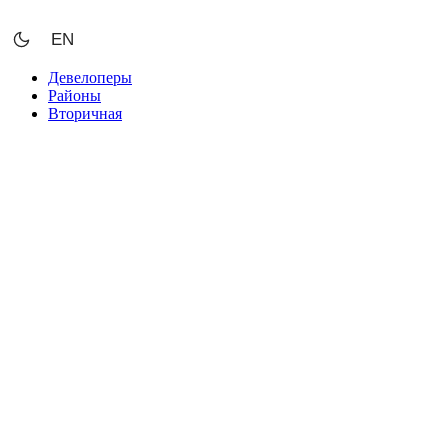
Перейти
к
EN
содержимому
Девелоперы
Районы
Вторичная