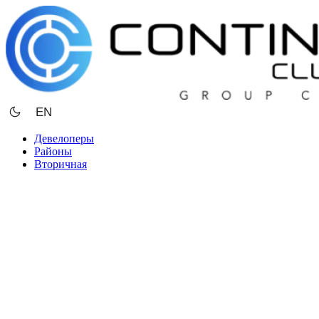
Перейти
к
содержимому
EN
Девелоперы
Районы
Вторичная