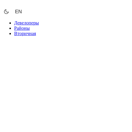
Перейти
к
EN
содержимому
Девелоперы
Районы
Вторичная