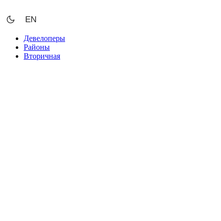
Перейти
к
EN
содержимому
Девелоперы
Районы
Вторичная