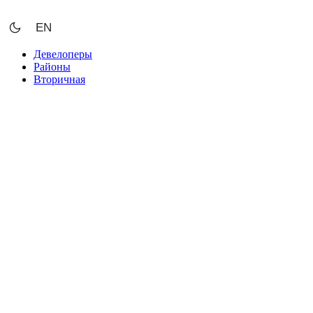
Перейти
к
EN
содержимому
Девелоперы
Районы
Вторичная