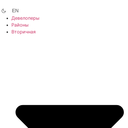
Перейти
к
EN
содержимому
Девелоперы
Районы
Вторичная