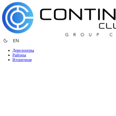
Перейти
к
содержимому
EN
Девелоперы
Районы
Вторичная