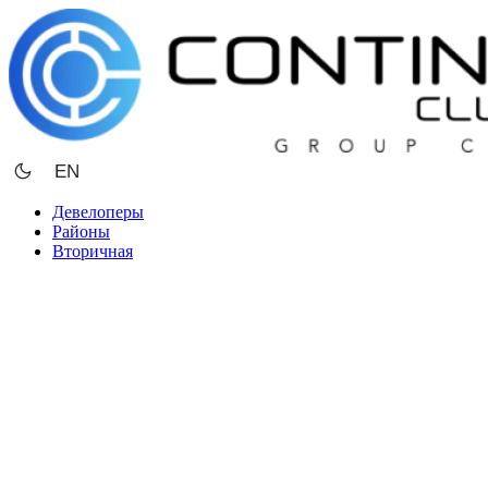
Перейти
к
содержимому
EN
Девелоперы
Районы
Вторичная