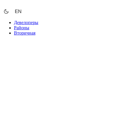
Перейти
к
EN
содержимому
Девелоперы
Районы
Вторичная