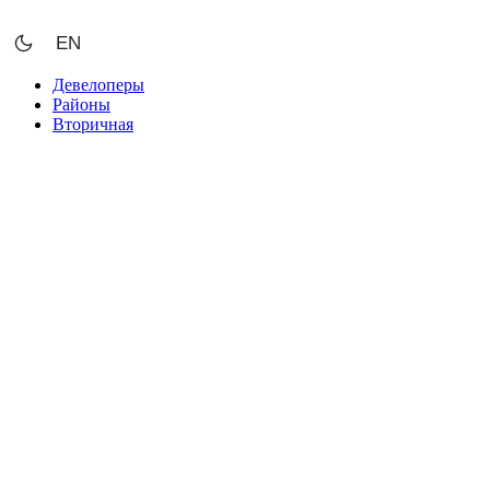
Перейти
к
EN
содержимому
Девелоперы
Районы
Вторичная